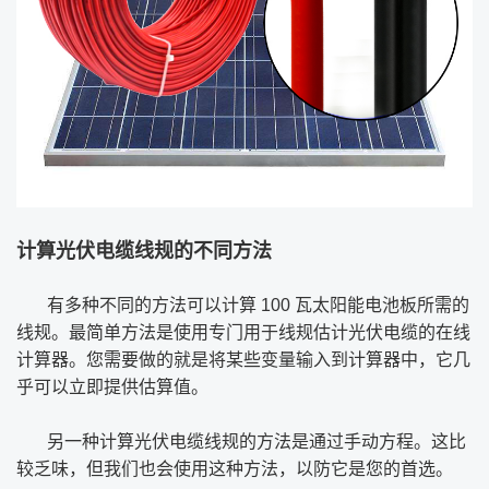
计算光伏电缆线规的不同方法
有多种不同的方法可以计算 100 瓦太阳能电池板所需的
线规。最简单方法是使用专门用于线规估计光伏电缆的在线
计算器。您需要做的就是将某些变量输入到计算器中，它几
乎可以立即提供估算值。
另一种计算光伏电缆线规的方法是通过手动方程。这比
较乏味，但我们也会使用这种方法，以防它是您的首选。