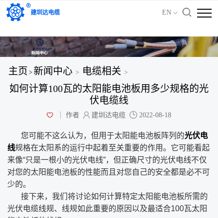
'); })();
EN
建圳达电缆
主页
新闻中心
电缆相关
>
>
>
如何计算100瓦的太阳能电池板用多少规格的光
伏电缆线
作者
建圳达电缆
2022-08-18
您可能不这么认为，但用于太阳能电池板阵列的
光伏电
线
规格在太阳系的运行中起着至关重要的作用。它可能看起
来像“只是一根小的光伏电线”，但正确尺寸的光伏电线不仅
对您的太阳能电池板的性能而且对您自己的安全都是必不可
少的。
接下来，我们将讨论如何计算特定太阳能电池板所需的
光伏电缆线规、线规如此重要的原因以及最适合100瓦太阳