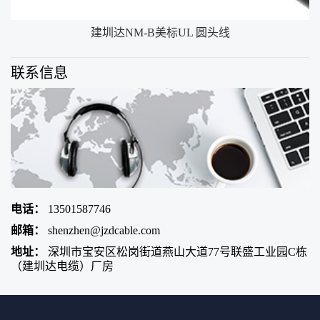
建圳达NM-B美标UL 圆头线
联系信息
电话：
13501587746
邮箱：
shenzhen@jzdcable.com
地址：
深圳市宝安区松岗街道燕山大道77号联盛工业园C栋
（建圳达电缆）厂房