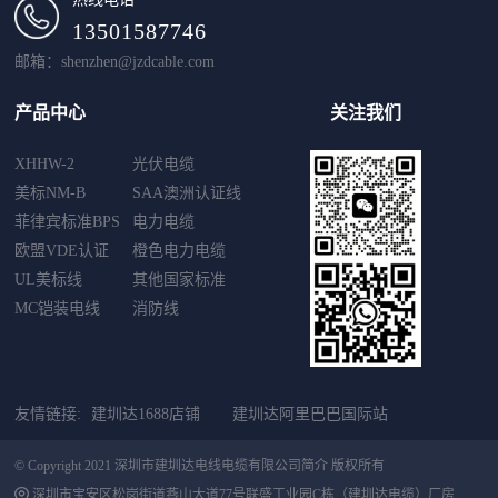
13501587746
邮箱：shenzhen@jzdcable.com
产品中心
关注我们
XHHW-2
光伏电缆
美标NM-B
SAA澳洲认证线
菲律宾标准BPS
电力电缆
欧盟VDE认证
橙色电力电缆
UL美标线
其他国家标准
MC铠装电线
消防线
友情链接:
建圳达1688店铺
建圳达阿里巴巴国际站
© Copyright 2021 深圳市建圳达电线电缆有限公司简介 版权所有
深圳市宝安区松岗街道燕山大道77号联盛工业园C栋（建圳达电缆）厂房