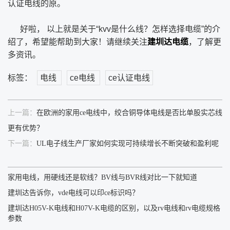
认证电线的原。
好啦， 以上就是关于“kvv是什么线？怎样选择电缆”的介
绍了，希望能帮助到大家！请继续关注
建圳达电缆
，了解更
多资讯。
标签：
电线
ce电线
ce认证电线
上一篇：
在欧洲的家用ce电线中，绞合铜导体电线是否比单股实芯线
更有优势？
下一篇：
UL电子线生产厂家如何实现可持续增长不断突破和盈利呢
家用电线，用硬线还是软线？BV线与BVR线对比一下就知道
建圳达告诉你，vde电线可以印ce标识吗？
建圳达H05V-K电线和H07V-K电缆的区别，以及rv电线和rv电缆规格
参数