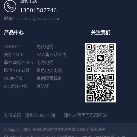
热线电话
13501587746
邮箱：shenzhen@jzdcable.com
产品中心
关注我们
XHHW-2
光伏电缆
美标NM-B
SAA澳洲认证线
菲律宾标准BPS
电力电缆
欧盟VDE认证
橙色电力电缆
UL美标线
其他国家标准
MC铠装电线
消防线
友情链接:
建圳达1688店铺
建圳达阿里巴巴国际站
© Copyright 2021 深圳市建圳达电线电缆有限公司简介 版权所有