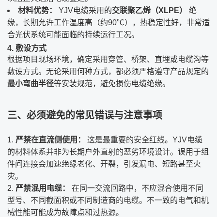
材料优势：
​ YJV电缆采用的
交联聚乙烯（XLPE）
​ 绝
缘，长期允许工作温度高（约90℃），热稳定性好，非常适
合光伏系统可能面临的持续运行工况。
4. 敷设方式
根据项目现场环境，确定采用穿管、桥架、直埋或电缆沟等
敷设方式。无论采用何种方式，都必须严格遵守产品规定的
最小弯曲半径
等安装规范，避免损伤电缆绝缘。
三、必须避免的常见错误与注意事项
严禁在直流侧使用：
​ 这是最重要的安全红线。YJV电缆
的材料体系并非为长期户外直射的恶劣环境设计。误用于组
件间连接会加速绝缘老化、开裂，引发漏电、短路甚至火
灾。
严禁混用电缆：
​ 在同一交流回路中，不应混合使用不同
型号、不同截面积或不同制造商的电缆。不一致的电气和机
械性能可能成为故障点和过热源。