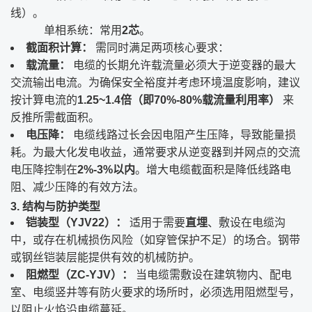
线）。
单相系统：常用
2芯
。
截面积计算：
​ 需同时满足两项核心要求：
载流量：
​ 电缆的长期允许载流量必须大于逆变器的最大
交流输出电流。为确保安全裕度并考虑环境温度影响，建议
按计算电流的
1.25~1.4倍（即70%-80%载流量利用率）
​ 来
反推所需截面积。
电压降：
​ 电缆线路过长会因电阻产生压降，导致能量损
耗。为最大化发电收益，通常要求从逆变器到并网点的交流
电压降控制在
2%-3%以内
。增大电缆截面积是降低线路电
阻、减少压降的有效方法。
3. 结构与防护类型
铠装型（YJV22）：
​ 适用于需要
直埋
、敷设在电缆沟
中，或存在机械损伤风险（如穿管保护不足）的场合。钢带
或钢丝铠装层能提供有效的机械防护。
阻燃型（ZC-YJV）：
​ 当电缆需敷设在建筑物内、配电
室、电缆竖井等有防火要求的场所时，必须选用阻燃型号，
以阻止火焰沿电缆蔓延。