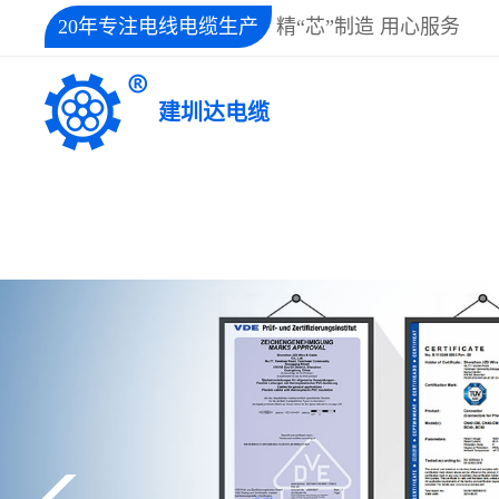
'); })();
20年专注电线电缆生产
精“芯”制造 用心服务
建圳达电缆