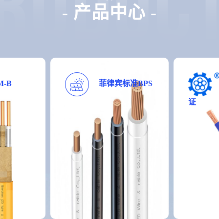
- 产品中心 -
-B
菲律宾标准BPS
证