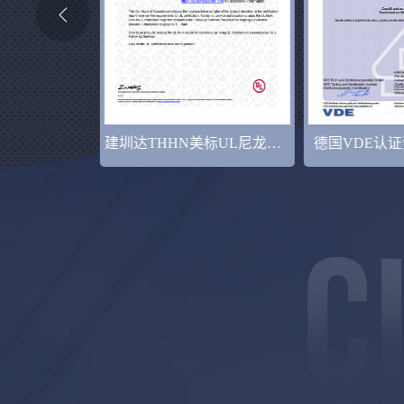
建圳达THHN美标UL尼龙电缆证书
德国VDE认证资质20210726