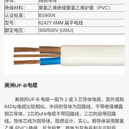
导体：
纯铜导体
绝缘材料：
聚氯乙烯绝缘聚氯乙烯护套（PVC）
认证标准：
BS6004
型号：
6242Y 6MM 扁平电线
额定电压：
300/500V (U0/U)
美洲UF-B电缆
美规的UF-B 电缆一般为 2 或 3 芯导体电缆，其外观和
6424y电缆比较相似，中间的导体为回路线，不带绝缘裸露
铜芯导体，2芯的uf-b电缆不带回路线，三芯的就带回路
线。导体芯线为铜导体，阻燃设计、实心。相导体采用聚氯
乙烯 (PVC) 绝缘、尼龙护套、颜色为灰色有利于识别目