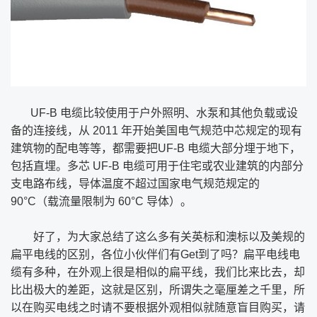
UF-B 电缆比较使用于户外照明、水泵和其他负载或设
备的连接线，从 2011 年开始美国电气规范中芯规定的现有
建筑物的配电等等，都需要把UF-B 电缆大部分埋于地下，
包括直埋。多芯 UF-B 电缆可用于住宅或农业建筑的内部分
支电路布线，导体温度不超过国家电气规范规定的
90°C（载流量限制为 60°C 导体）。
好了，为大家总结了这么多有关英标和澳标以及美规的
扁平电线的区别，各位小伙伴们有Get到了吗？扁平电线电
缆有多种，在外观上很是相似的扁平线，我们比来比去，却
比出极大的差距，这就是区别，所谓失之毫厘差之千里，所
以在购买电线之时请不要根据外观相似就随意盲目购买，请