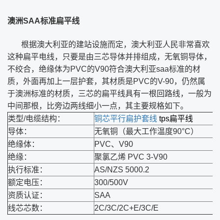
澳洲SAA标准扁平线
根据澳大利亚的建站设施而定，澳大利亚人民非常喜欢
这种扁平电线，只要是由三芯导体并排组成，无氧铜导体，
不绞合，绝缘体为PVC的V90符合澳大利亚saa标准的材
质，外面再加上一层护套，其材质是PVC的V-90，仍然属
于澳洲标准的材质，三芯的扁平线具有一根回路线，一般为
中间那根，比旁边两线细小一点，其主要规格如下。
类型/电缆结构：
铜芯平行扁护套线
tps扁平线
导体：
无氧铜（最大工作温度90°C）
绝缘体：
PVC、V90
绝缘：
聚氯乙烯 PVC 3-V90
执行标准：
AS/NZS 5000.2
额定电压：
300/500V
资质认证：
SAA
线芯芯数：
2C/3C/2C+E/3C/E