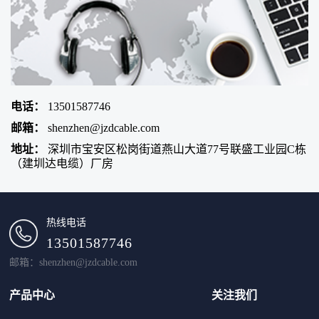
电话：
13501587746
邮箱：
shenzhen@jzdcable.com
地址：
深圳市宝安区松岗街道燕山大道77号联盛工业园C栋
（建圳达电缆）厂房
热线电话
13501587746
邮箱：shenzhen@jzdcable.com
产品中心
关注我们