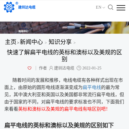
'); })();
EN
建圳达电缆
主页
新闻中心
知识分享
>
>
>
快速了解扁平电线的英标和澳标以及美规的区
别
作者
建圳达电缆
2022-01-25
随着时间的发展和推移，电线电缆有各种样式出现在市
面上，由原始的圆形电线逐渐演变成为
扁平电线
的最为常
见，其中澳大利亚和英国以及美国都非常流行扁平电线，但
由于国家的不同，对扁平电线的要求标准也不同，下面我们
来看看
英标和澳标以及美规的扁平电线有啥区别吧！
扁平电线的英标和澳标以及美规的区别如下