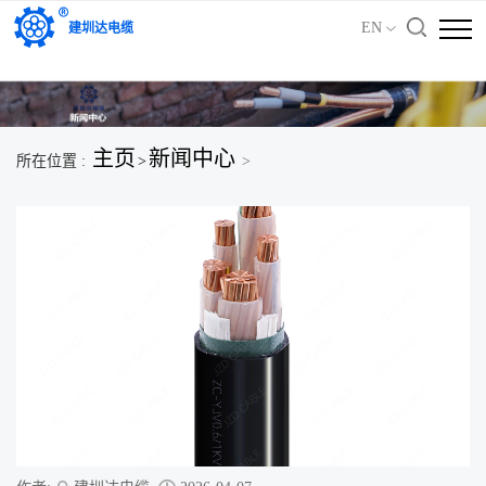
'); })();
EN
建圳达电缆
主页
新闻中心
所在位置 :
>
>