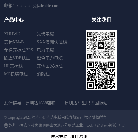
邮箱：shenzhen@jzdcable.com
产品中心
关注我们
XHHW-2
光伏电缆
美标NM-B
SAA澳洲认证线
菲律宾标准BPS
电力电缆
欧盟VDE认证
橙色电力电缆
UL美标线
其他国家标准
MC铠装电线
消防线
友情链接:
建圳达1688店铺
建圳达阿里巴巴国际站
© Copyright 2021 深圳市建圳达电线电缆有限公司简介 版权所有
深圳市宝安区松岗街道燕山大道77号联盛工业园C栋（建圳达电缆）厂房
技术支持: 神灯资讯