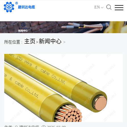
'); })();
EN
建圳达电缆
主页
新闻中心
所在位置 :
>
>