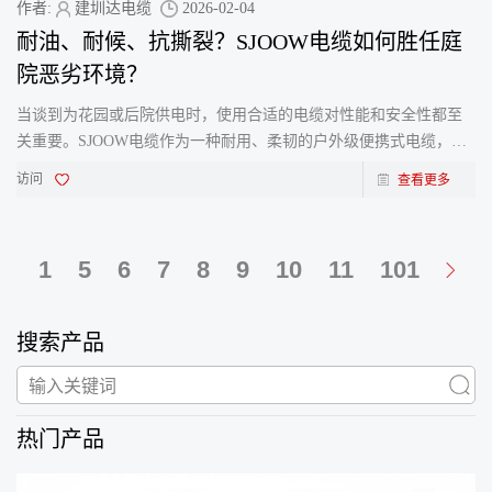
作者:
建圳达电缆
2026-02-04
耐油、耐候、抗撕裂？SJOOW电缆如何胜任庭
院恶劣环境？
当谈到为花园或后院供电时，使用合适的电缆对性能和安全性都至
关重要。SJOOW电缆作为一种耐用、柔韧的户外级便携式电缆，非
常适合各种户外用电需求。 本文将详细探讨为何SJOOW电缆特别
访问
查看更多
1
5
6
7
8
9
10
11
101
搜索产品
热门产品